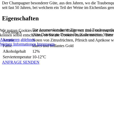
Der Champagner besonderer Güte, aus den Jahren, wo die Traubenquali
seit fast 50 Jahren, bei welchem ein Teil der Weine im Eichenfass gerei
Eigenschaften
Die Aromen kandierter Zitronen und Trockenaprik
Wir nutzen Cookies auf unserer Website. Einige von ihnen sind essenzi
Geschmack
(Von Dominique Demarville,
Kellermeister, Veuve
können selbst entscheiden, ob Sie die Cookies zulassen möchten. Bitte
Akzeptieren
ablehnen
Aroma
Noten von Zitrusfrüchten, Pfirsich und Aprikose
Weitere Informationen
Impressum
Farbe
klares und brillantes Gold
Alkoholgehalt
12%
Serviertemperatur
10-12°C
ANFRAGE SENDEN