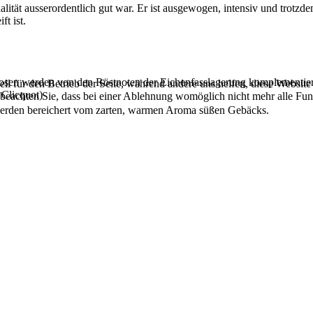
tät ausserordentlich gut war. Er ist ausgewogen, intensiv und trotzd
ft ist.
osen werden von den Röstnoten der Eichenfasslagerung komplementier
ell für den Betrieb der Seite, während andere uns helfen, diese Websit
 Clicquot
)
 beachten Sie, dass bei einer Ablehnung womöglich nicht mehr alle Funk
 werden bereichert vom zarten, warmen Aroma süßen Gebäcks.